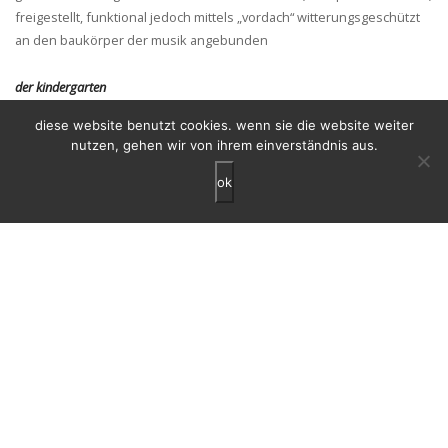
freigestellt, funktional jedoch mittels „vordach“ witterungsgeschützt
an den baukörper der musik angebunden
der kindergarten
– vorhandener geländesprung wird aufgenommen und ermöglicht
diese website benutzt cookies. wenn sie die website weiter
jeweils einen barrierefreien zugang auf die
nutzen, gehen wir von ihrem einverständnis aus.
unterschiedlichen (eingangs)-ebenen des kiga
ok
ausrichtung haupteingang; sowohl von ortszentrum sichtbar
> „gesicht zum ort“, als auch vom „schul-campus“
> „nebeneingang“ = barrierefreier zugang ins og vom kirchenplatz
aus direkter weg vom kiga zu laternenfest,
faschingsumzug, erntedankfest, …
> bewusste vernetzung + symbiose mit umfeld/gemeinde
– maximal großer, zusammenhängender freiraum für kindergarten
– überdachte, wettergeschützte bereiche
> übergang zu gebäude/ zw. innen und außen