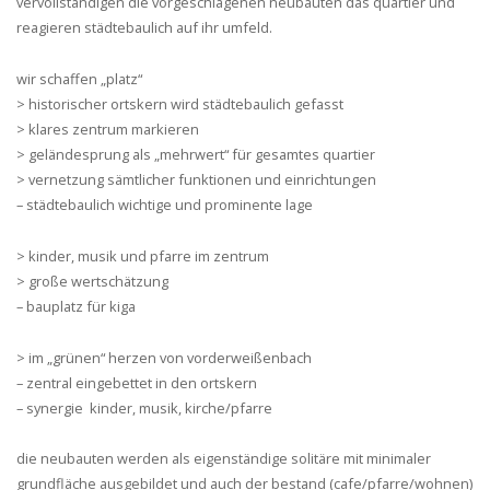
vervollständigen die vorgeschlagenen neubauten das quartier und
reagieren städtebaulich auf ihr umfeld.
wir schaffen „platz“
> historischer ortskern wird städtebaulich gefasst
> klares zentrum markieren
> geländesprung als „mehrwert“ für gesamtes quartier
> vernetzung sämtlicher funktionen und einrichtungen
– städtebaulich wichtige und prominente lage
> kinder, musik und pfarre im zentrum
> große wertschätzung
– bauplatz für kiga
> im „grünen“ herzen von vorderweißenbach
– zentral eingebettet in den ortskern
– synergie kinder, musik, kirche/pfarre
die neubauten werden als eigenständige solitäre mit minimaler
grundfläche ausgebildet und auch der bestand (cafe/pfarre/wohnen)